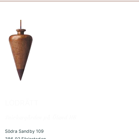
LODRÄTT
Snickargården på Öland HB
Södra Sandby 109
386 92 Färjestaden