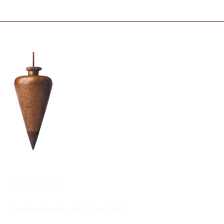
LODRÄTT
Snickargården på Öland HB