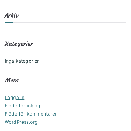
ö
k
Arkiv
e
f
t
Kategorier
e
r
Inga kategorier
:
Meta
Logga in
Flöde för inlägg
Flöde för kommentarer
WordPress.org