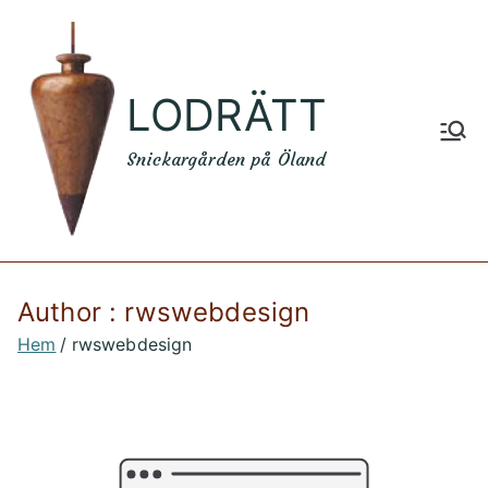
Hoppa
till
innehåll
LODRÄTT
Snickargården på Öland
Author :
rwswebdesign
Hem
rwswebdesign